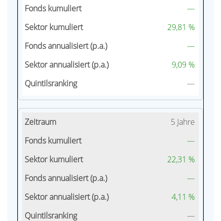
—
29,81 %
—
9,09 %
—
5 Jahre
—
22,31 %
—
4,11 %
—