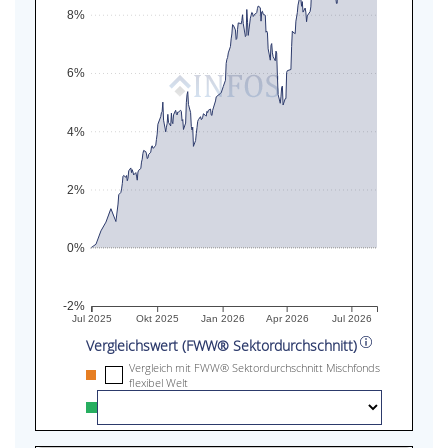
8%
6%
4%
2%
0%
-2%
Jul 2025
Okt 2025
Jan 2026
Apr 2026
Jul 2026
Vergleichswert (FWW® Sektordurchschnitt)
Vergleich mit FWW® Sektordurchschnitt Mischfonds
flexibel Welt