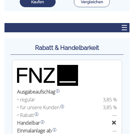
Kaufen
Vergleichen
☰
Rabatt & Handelbarkeit
Ausgabeaufschlag
• regulär
3,85 %
• für unsere Kunden
3,85 %
• Rabatt
—
Handelbar
Einmalanlage ab
—