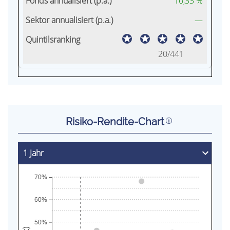
10,33 %
—
20/441
Risiko-Rendite-Chart
70%
60%
50%