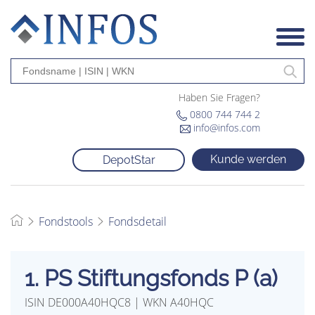
Haben Sie Fragen?
0800 744 744 2
info@infos.com
Kunde werden
DepotStar
Fondstools
Fondsdetail
1. PS Stiftungsfonds P (a)
ISIN DE000A40HQC8 | WKN A40HQC