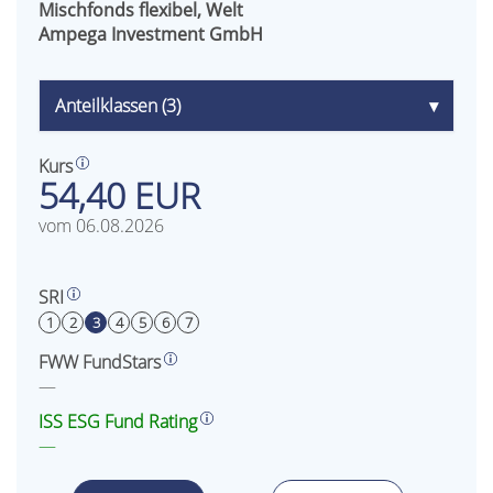
Mischfonds flexibel, Welt
Ampega Investment GmbH
Anteilklassen (3)
▾
Kurs
54,40 EUR
vom 06.08.2026
SRI
1
2
3
4
5
6
7
FWW FundStars
—
ISS ESG Fund Rating
—