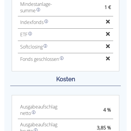
Mindest­anlage­
1 €
summe
Index­fonds
ETF
Soft­closing
Fonds geschlossen
Kosten
Aus­gabe­auf­schlag
4 %
netto
Aus­gabe­auf­schlag
3,85 %