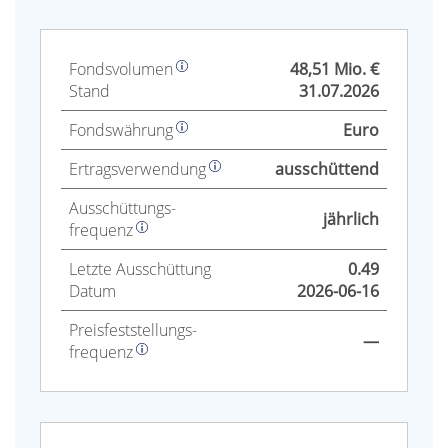
Fonds­volumen
48,51 Mio. €
Stand
31.07.2026
Fonds­währung
Euro
Ertrags­verwendung
ausschüttend
Aus­schüttungs­
jährlich
frequenz
Letzte Aus­schüttung
0.49
Datum
2026-06-16
Preis­fest­stellungs­
—
frequenz