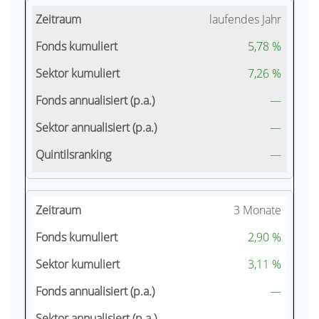
laufendes Jahr
5,78 %
7,26 %
—
—
—
3 Monate
2,90 %
3,11 %
—
—