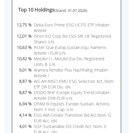
Top 10 Holdings
(Stand: 31.07.2026)
12,75 %
Deka Euro Prime ESG UCITS ETF Inhaber-
Anteile
12,01 %
iShsII-EO Corp Bd ESG SRI UE Registered
Shares o.N.
10,63 %
Pictet-Que.Europ.Sustain.Equ. Namens-
Anteile I EUR o.N.
10,42 %
Metzler I.I.-Metzler.Eur.Div. Registered
Units B o.N.
9,01 %
Aramea Rendite Plus Nachhaltig Inhaber-
Anteile I
8,87 %
AIS-Am.MSCI EMU ESG Selection Act. Nom.
ETF DR EUR Dis. oN
8,87 %
ODDO BHF Europe Equity Trend Inhaber-
Anteile DIW-EUR o.N.
6,94 %
DPAM B-Equties Europe Sustain. Actions
Nom. F Inst. Cap. o.N
4,14 %
ESG-AM-Cimate Transition Bd Act.Nom. G
EUR Acc. oN
4,01 %
SISF-Sustainable EO Credit Act. Nom. E
EUR Acc. oN