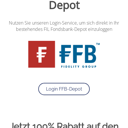
Depot
Nutzen Sie unseren Login-Service, um sich direkt in Ihr
bestehendes FIL Fondsbank-Depot einzuloggen
Login FFB-Depot
Jetzt 100% Rabatt auf den