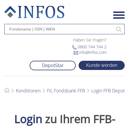
Haben Sie Fragen?
0800 744 744 2
info@infos.com
Kunde werden
DepotStar
Konditionen
FIL Fondsbank FFB
Login FFB Depot
Login
zu Ihrem FFB-