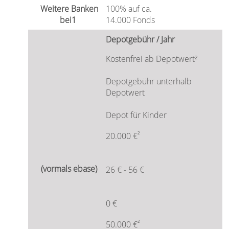
100% auf ca.
14.000 Fonds
Depotgebühr / Jahr
Kostenfrei ab Depotwert²
Depotgebühr unterhalb
Depotwert
Depot für Kinder
²
20.000 €
26 € - 56 €
0 €
²
50.000 €