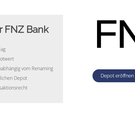
er FNZ Bank
lag
otwert
unabhängig vom Renaming
Depot eröffnen
lichen Depot
saktionsrecht