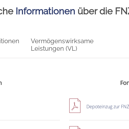
iche
Informationen
über die FN
tionen
Vermögenswirksame
Leistungen (VL)
n
Fon
Depoteinzug zur FN