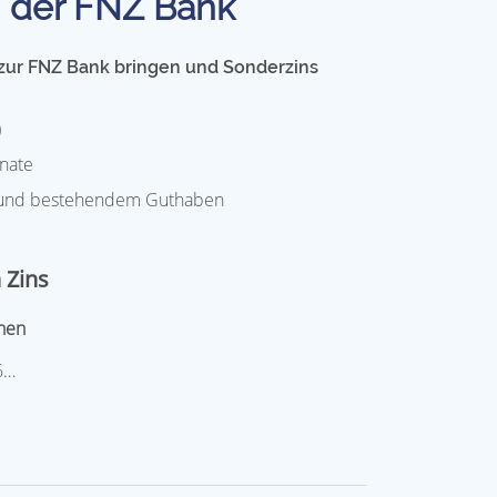
i der FNZ Bank
 zur FNZ Bank bringen und Sonderzins
)
onate
 und bestehendem Guthaben
 Zins
hen
6…