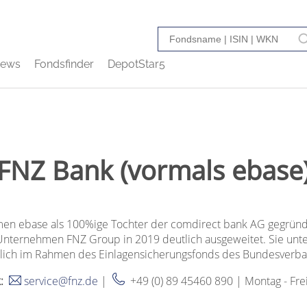
ews
Fondsfinder
DepotStar5
FNZ Bank (vormals ebase
 ebase als 100%ige Tochter der comdirect bank AG gegründet
nternehmen FNZ Group in 2019 deutlich ausgeweitet. Sie unter
zlich im Rahmen des Einlagensicherungsfonds des Bundesverb
k:
service@fnz.de
|
+49 (0) 89 45460 890 | Montag - Frei