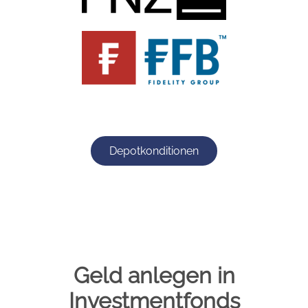
Depotkonditionen
Geld anlegen in
Investmentfonds