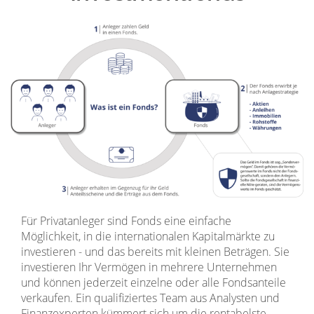
Für Privatanleger sind Fonds eine einfache
Möglichkeit, in die internationalen Kapitalmärkte zu
investieren - und das bereits mit kleinen Beträgen. Sie
investieren Ihr Vermögen in mehrere Unternehmen
und können jederzeit einzelne oder alle Fondsanteile
verkaufen. Ein qualifiziertes Team aus Analysten und
Finanzexperten kümmert sich um die rentabelste