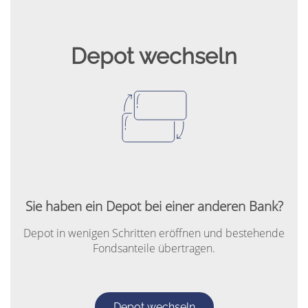
Depot wechseln
Sie haben ein Depot bei einer anderen Bank?
Depot in wenigen Schritten eröffnen und bestehende
Fondsanteile übertragen.
Depot wechseln