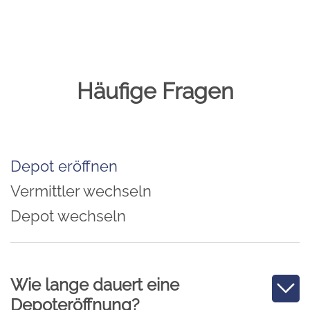
Häufige Fragen
Depot eröffnen
Vermittler wechseln
Depot wechseln
Wie lange dauert eine
Depoteröffnung?