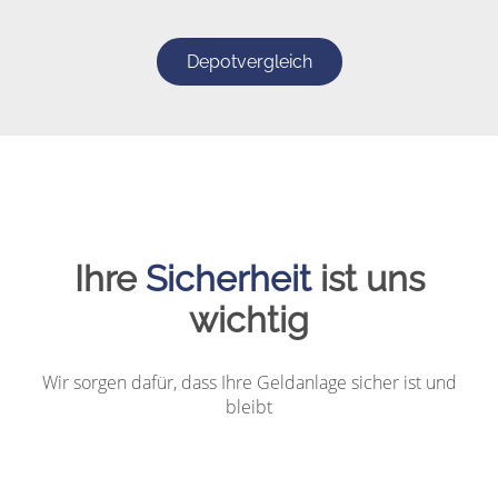
Depotvergleich
Ihre
Sicherheit
ist uns
wichtig
Wir sorgen dafür, dass Ihre Geldanlage sicher ist und
bleibt