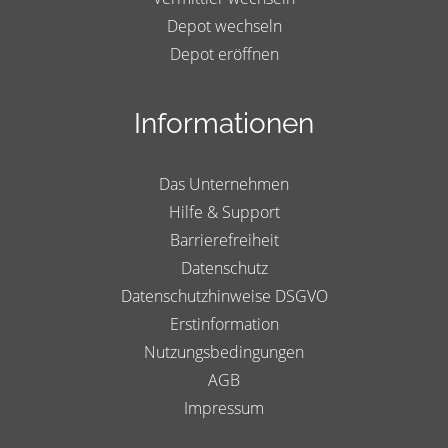
Depot wechseln
Depot eröffnen
Informationen
Das Unternehmen
Hilfe & Support
Barrierefreiheit
Datenschutz
Datenschutzhinweise DSGVO
Erstinformation
Nutzungsbedingungen
AGB
Impressum