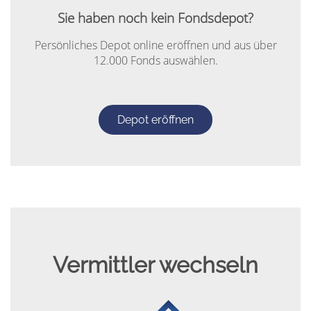
Sie haben noch kein Fondsdepot?
Persönliches Depot online eröffnen und aus über
12.000 Fonds auswählen.
Depot eröffnen
Vermittler wechseln