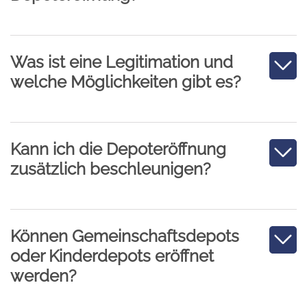
Was ist eine Legitimation und
welche Möglichkeiten gibt es?
Kann ich die Depoteröffnung
zusätzlich beschleunigen?
Können Gemeinschaftsdepots
oder Kinderdepots eröffnet
werden?