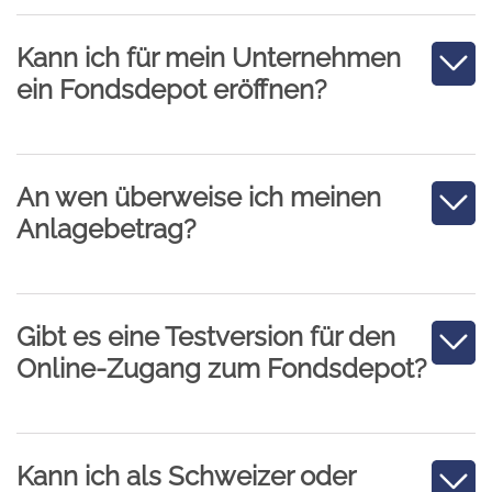
Kann ich für mein Unternehmen
ein Fondsdepot eröffnen?
An wen überweise ich meinen
Anlagebetrag?
Gibt es eine Testversion für den
Online-Zugang zum Fondsdepot?
Kann ich als Schweizer oder