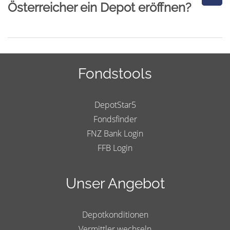
Österreicher ein Depot eröffnen?
Fondstools
DepotStar5
Fondsfinder
FNZ Bank Login
FFB Login
Unser Angebot
Depotkonditionen
Vermittler wechseln