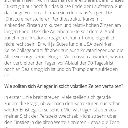
sicherer Hafen. Nun muss man differenzieren, denn dieses
Etikett gilt nur noch für das kurze Ende der Laufzeiten. Für
das lange Ende macht man sich durchaus Sorgen. Das
führt zu einer steileren Renditestrukturkurve mit
sinkenden Zinsen am kurzen und relativ hohen Zinsen am
langen Ende. Dass die Anleihemärkte seit dem 2. April
zunehmend irrational reagieren, kann Trump eigentlich
nicht recht sein. Er will ja Gutes für die USA bewirken.
Seine Zollagenda trifft aber nun auch Privatanleger und die
Altersvorsorge seiner Bürger. Wir müssen abwarten, was in
den verbleibenden Tagen vor Ablauf der 90-Tagesfrist
noch an Deals möglich ist und ob Trump dann zufrieden
ist.
Wie sollten sich Anleger in solch volatilen Zeiten verhalten?
In erster Linie breit streuen. Viele stellen sich gerade
zudem die Frage, ob wir nach den Korrekturen nun schon
wieder Einstiegskurse sehen. Viel wichtiger ist aber aus
meiner Sicht der Perspektivwechsel: Nicht so sehr über
den Einstieg in die alten Werte sinnieren – etwa die Tech-