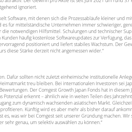
 attraktiv. Der Gewinn pro Aktie ist seit Juni 2021 um rund 37 
tgehend ignoriert.
elt Software, mit denen sich die Prozessabläufe kleiner und m
es für mittelständische Unternehmen immer schwieriger, genüge
für die notwendigen Hilfsmittel. Schulungen und technischer S
 Kunden häufig kostenlose Softwareupdates zur Verfügung, das
rvorragend positioniert und liefert stabiles Wachstum. Der Gew
kurs diese Stärke derzeit nicht angemessen wider.“
en. Dafür sollten nicht zuletzt einheimische institutionelle An
Heimatmarkt treu bleiben. Bei internationalen Investoren sei J
ven Bewertungen. Der Comgest Growth Japan Fonds hat in diesem 
s Potenzial erkennt – ähnlich wie in weiten Teilen des Jahrzehn
gang zum dynamisch wachsenden asiatischen Markt. Gleichzeitig
ofitieren. Künftig wird es aber mehr als bisher darauf ankom
st es, was wir bei Comgest seit unserer Gründung machen. Wir s
r sehr genau, um selektiv auswählen zu können.“