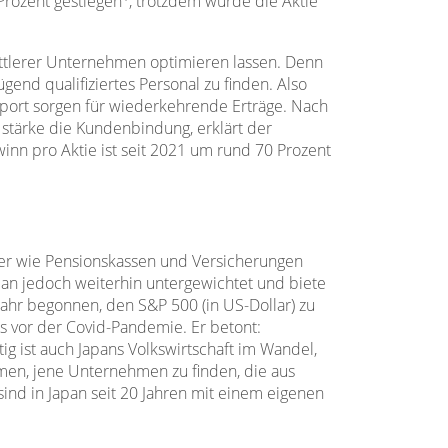
Prozent gestiegen
, trotzdem wurde die Aktie
ittlerer Unternehmen optimieren lassen. Denn
nd qualifiziertes Personal zu finden. Also
upport sorgen für wiederkehrende Erträge. Nach
 stärke die Kundenbindung, erklärt der
inn pro Aktie ist seit 2021 um rund 70 Prozent
leger wie Pensionskassen und Versicherungen
apan jedoch weiterhin untergewichtet und biete
Jahr begonnen, den S&P 500 (in US-Dollar) zu
ts vor der Covid-Pandemie. Er betont:
 ist auch Japans Volkswirtschaft im Wandel,
men, jene Unternehmen zu finden, die aus
ind in Japan seit 20 Jahren mit einem eigenen