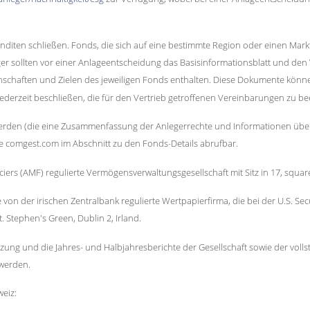
Renditen schließen. Fonds, die sich auf eine bestimmte Region oder einen Mar
ger sollten vor einer Anlageentscheidung das Basisinformationsblatt und den 
nschaften und Zielen des jeweiligen Fonds enthalten. Diese Dokumente könn
derzeit beschließen, die für den Vertrieb getroffenen Vereinbarungen zu b
erden (die eine Zusammenfassung der Anlegerrechte und Informationen über
te comgest.com im Abschnitt zu den Fonds-Details abrufbar.
iers (AMF) regulierte Vermögensverwaltungsgesellschaft mit Sitz in 17, square
von der irischen Zentralbank regulierte Wertpapierfirma, die bei der U.S. S
St. Stephen's Green, Dublin 2, Irland.
 Satzung und die Jahres- und Halbjahresberichte der Gesellschaft sowie der v
 werden.
weiz: