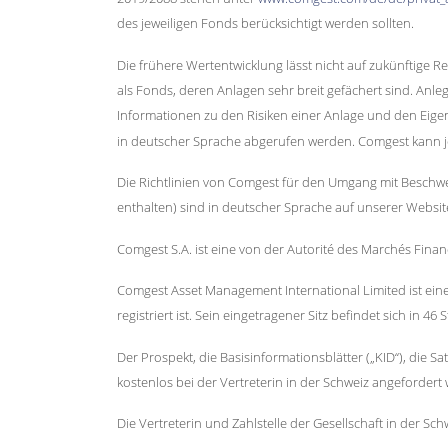
des jeweiligen Fonds berücksichtigt werden sollten.
Die frühere Wertentwicklung lässt nicht auf zukünftige 
als Fonds, deren Anlagen sehr breit gefächert sind. Anle
Informationen zu den Risiken einer Anlage und den Eige
in deutscher Sprache abgerufen werden. Comgest kann je
Die Richtlinien von Comgest für den Umgang mit Beschw
enthalten) sind in deutscher Sprache auf unserer Websi
Comgest S.A. ist eine von der Autorité des Marchés Financ
Comgest Asset Management International Limited ist eine 
registriert ist. Sein eingetragener Sitz befindet sich in 46 
Der Prospekt, die Basisinformationsblätter („KID“), die
kostenlos bei der Vertreterin in der Schweiz angefordert
Die Vertreterin und Zahlstelle der Gesellschaft in der Sch