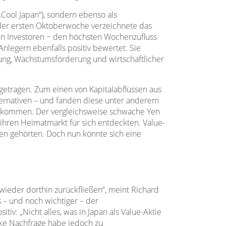
„Cool Japan“), sondern ebenso als
n der ersten Oktoberwoche verzeichnete das
hen Investoren − den höchsten Wochenzufluss
nlegern ebenfalls positiv bewertet. Sie
ng, Wachstumsförderung und wirtschaftlicher
etragen. Zum einen von Kapitalabflüssen aus
lternativen – und fanden diese unter anderem
zu bekommen. Der vergleichsweise schwache Yen
 ihren Heimatmarkt für sich entdeckten. Value-
en gehörten. Doch nun könnte sich eine
 wieder dorthin zurückfließen“, meint Richard
s – und noch wichtiger – der
v: „Nicht alles, was in Japan als Value-Aktie
ke Nachfrage habe jedoch zu