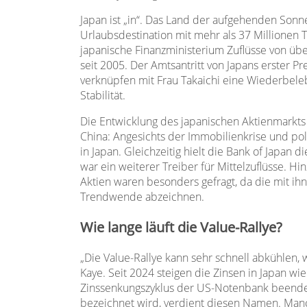
Japan ist „in“. Das Land der aufgehenden Sonne
Urlaubsdestination mit mehr als 37 Millionen 
japanische Finanzministerium Zuflüsse von übe
seit 2005. Der Amtsantritt von Japans erster 
verknüpfen mit Frau Takaichi eine Wiederbel
Stabilität.
Die Entwicklung des japanischen Aktienmarkts
China: Angesichts der Immobilienkrise und pol
in Japan. Gleichzeitig hielt die Bank of Japan
war ein weiterer Treiber für Mittelzuflüsse. H
Aktien waren besonders gefragt, da die mit 
Trendwende abzeichnen.
Wie lange läuft die Value-Rallye?
„Die Value-Rallye kann sehr schnell abkühlen, 
Kaye. Seit 2024 steigen die Zinsen in Japan wi
Zinssenkungszyklus der US-Notenbank beendet de
bezeichnet wird, verdient diesen Namen. Man