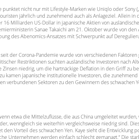
 punktet nicht nur mit Lifestyle-Marken wie Uniqlo oder Sony (
Touristen jährlich und zunehmend auch als Anlageziel. Allein i
r 16 Milliarden US-Dollar in japanische Aktien von ausländisc
Premierministerin Sanae Takaichi am 21. Oktober wurde von den A
ebung des Abenomics-Ansatzes mit Schwerpunkt auf Deregulieru
 seit der Corona-Pandemie wurde von verschiedenen Faktoren g
itischer Restriktionen suchten ausländische Investoren nach A
 die Zinsen niedrig, um die hartnäckige Deflation in den Griff 
inzu kamen japanische institutionelle Investoren, die zunehmend
ihnen verbundenen Sektoren zu den Gewinnern des schwachen Y
wenn etwa die Mittelzuflüsse, die aus China umgeleitet wurden,
eder, wenngleich sie weiterhin vergleichsweise niedrig sind. Die
n Vorteil des schwachen Yen. Kaye sieht die Entwicklung positi
che Unternehmen werden einfach schlecht gemanagt.“ Die star