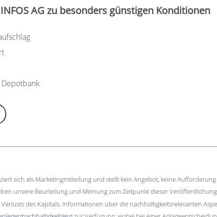
 INFOS AG zu besonders günstigen Konditionen
aufschlag
rt
n Depotbank
iziert sich als Marketingmitteilung und stellt kein Angebot, keine Aufforder
en unsere Beurteilung und Meinung zum Zeitpunkt dieser Veröffentlichung w
n Verlusts des Kapitals. Informationen über die nachhaltigkeitsrelevanten 
nleger/nachhaltigkeit/esg
zur Verfügung, wobei bei einer Anlageentscheidung