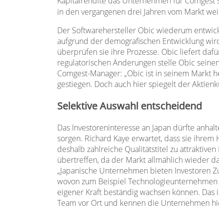
Kapitalrendite das Unternehmen für Comgest so
in den vergangenen drei Jahren vom Markt wei
Der Softwarehersteller Obic wiederum entwick
aufgrund der demografischen Entwicklung wird 
überprüfen sie ihre Prozesse. Obic liefert da
regulatorischen Änderungen stelle Obic seinen
Comgest-Manager: „Obic ist in seinem Markt he
gestiegen. Doch auch hier spiegelt der Aktien
Selektive Auswahl entscheidend
Das Investoreninteresse an Japan dürfte anhalt
sorgen. Richard Kaye erwartet, dass sie ihrem 
deshalb zahlreiche Qualitätstitel zu attrakti
übertreffen, da der Markt allmählich wieder da
„Japanische Unternehmen bieten Investoren Zu
wovon zum Beispiel Technologieunternehmen pr
eigener Kraft beständig wachsen können. Das i
Team vor Ort und kennen die Unternehmen hie