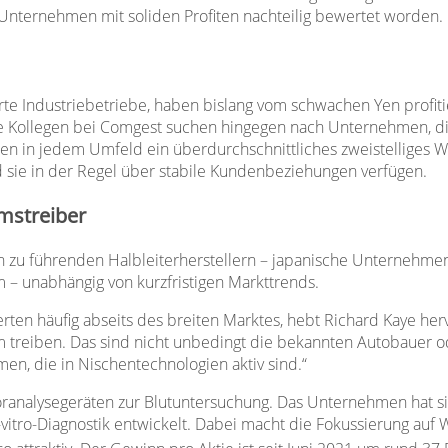
 Unternehmen mit soliden Profiten nachteilig bewertet worden.
te Industriebetriebe, haben bislang vom schwachen Yen profiti
ine Kollegen bei Comgest suchen hingegen nach Unternehmen, di
 in jedem Umfeld ein überdurchschnittliches zweistelliges Wac
 sie in der Regel über stabile Kundenbeziehungen verfügen.
mstreiber
 zu führenden Halbleiterherstellern – japanische Unternehmen 
m – unabhängig von kurzfristigen Markttrends.
en häufig abseits des breiten Marktes, hebt Richard Kaye herv
 treiben. Das sind nicht unbedingt die bekannten Autobauer 
men, die in Nischentechnologien aktiv sind.“
aboranalysegeräten zur Blutuntersuchung. Das Unternehmen hat 
-vitro-Diagnostik entwickelt. Dabei macht die Fokussierung auf