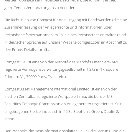
werden. Comgest kann jederzeit beschließen, die für den Vertrieb
getroffenen Vereinbarungen zu beenden.
Die Richtlinien von Comgest für den Umgang mit Beschwerden (die eine
Zusammenfassung der Anlegerrechte und Informationen über
Rechtsbehelfsmechanismen im Falle eines Rechtsstreits enthalten) sind
in deutscher Sprache auf unserer Website comgest.com im Abschnitt zu
den Fonds-Details abrufbar.
Comgest S.A. ist eine von der Autorité des Marchés Financiers (AMF)
regulierte Vermögensverwaltungsgesellschaft mit Sitz in 17, square
Edouard VII, 75009 Paris, Frankreich.
Comgest Asset Management International Limited ist eine von der
irischen Zentralbank regulierte Wertpapierfirma, die bei der U.S.
Securities Exchange Commission als Anlageberater registriert ist. Sein
eingetragener Sitz befindet sich in 46 St. Stephen's Green, Dublin 2,
Irland.
Der Prospekt, die Basisinformationsblätter („KID“), die Satzung und die