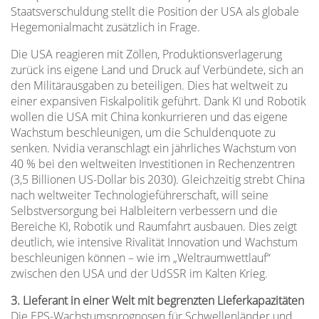
Staatsverschuldung stellt die Position der USA als globale
Hegemonialmacht zusätzlich in Frage.
Die USA reagieren mit Zöllen, Produktionsverlagerung
zurück ins eigene Land und Druck auf Verbündete, sich an
den Militärausgaben zu beteiligen. Dies hat weltweit zu
einer expansiven Fiskalpolitik geführt. Dank KI und Robotik
wollen die USA mit China konkurrieren und das eigene
Wachstum beschleunigen, um die Schuldenquote zu
senken. Nvidia veranschlagt ein jährliches Wachstum von
40 % bei den weltweiten Investitionen in Rechenzentren
(3,5 Billionen US-Dollar bis 2030). Gleichzeitig strebt China
nach weltweiter Technologieführerschaft, will seine
Selbstversorgung bei Halbleitern verbessern und die
Bereiche KI, Robotik und Raumfahrt ausbauen. Dies zeigt
deutlich, wie intensive Rivalität Innovation und Wachstum
beschleunigen können – wie im „Weltraumwettlauf“
zwischen den USA und der UdSSR im Kalten Krieg.
3. Lieferant in einer Welt mit begrenzten Lieferkapazitäten
Die EPS-Wachstumsprognosen für Schwellenländer und