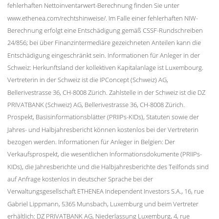
fehlerhaften Nettoinventarwert-Berechnung finden Sie unter
www.ethenea.com/rechtshinweise/. Im Falle einer fehlerhaften NIW-
Berechnung erfolgt eine Entschädigung gemäß CSSF-Rundschreiben
24/856; bei über Finanzintermediäre gezeichneten Anteilen kann die
Entschädigung eingeschränkt sein. Informationen für Anleger in der
Schweiz: Herkunftsland der kollektiven Kapitalanlage ist Luxembourg.
Vertreterin in der Schweiz ist die IPConcept (Schweiz) AG,
Bellerivestrasse 36, CH-8008 Zürich. Zahlstelle in der Schweiz ist die DZ
PRIVATBANK (Schweiz) AG, Bellerivestrasse 36, CH-8008 Zürich.
Prospekt, Basisinformationsblätter (PRIIPs-KIDs), Statuten sowie der
Jahres- und Halbjahresbericht können kostenlos bei der Vertreterin
bezogen werden. Informationen für Anleger in Belgien: Der
Verkaufsprospekt, die wesentlichen Informationsdokumente (PRIIPs-
KIDs), die Jahresberichte und die Halbjahresberichte des Teilfonds sind
auf Anfrage kostenlos in deutscher Sprache bei der
Verwaltungsgesellschaft ETHENEA Independent Investors S.A., 16, rue
Gabriel Lippmann, 5365 Munsbach, Luxemburg und beim Vertreter
erhältlich: DZ PRIVATBANK AG, Niederlassung Luxemburg, 4, rue