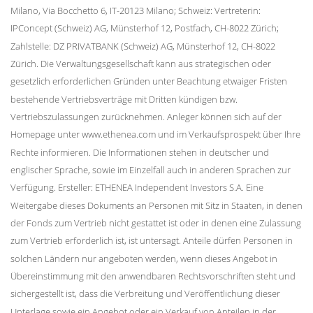
Milano, Via Bocchetto 6, IT-20123 Milano; Schweiz: Vertreterin:
IPConcept (Schweiz) AG, Münsterhof 12, Postfach, CH-8022 Zürich;
Zahlstelle: DZ PRIVATBANK (Schweiz) AG, Münsterhof 12, CH-8022
Zürich. Die Verwaltungsgesellschaft kann aus strategischen oder
gesetzlich erforderlichen Gründen unter Beachtung etwaiger Fristen
bestehende Vertriebsverträge mit Dritten kündigen bzw.
Vertriebszulassungen zurücknehmen. Anleger können sich auf der
Homepage unter www.ethenea.com und im Verkaufsprospekt über Ihre
Rechte informieren. Die Informationen stehen in deutscher und
englischer Sprache, sowie im Einzelfall auch in anderen Sprachen zur
Verfügung. Ersteller: ETHENEA Independent Investors S.A. Eine
Weitergabe dieses Dokuments an Personen mit Sitz in Staaten, in denen
der Fonds zum Vertrieb nicht gestattet ist oder in denen eine Zulassung
zum Vertrieb erforderlich ist, ist untersagt. Anteile dürfen Personen in
solchen Ländern nur angeboten werden, wenn dieses Angebot in
Übereinstimmung mit den anwendbaren Rechtsvorschriften steht und
sichergestellt ist, dass die Verbreitung und Veröffentlichung dieser
Unterlage sowie ein Angebot oder ein Verkauf von Anteilen in der