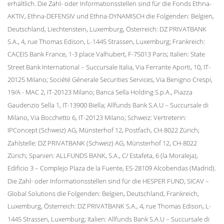
erhältlich. Die Zahl- oder Informationsstellen sind für die Fonds Ethna-
AKTIV, Ethna-DEFENSIV und Ethna-DYNAMISCH die Folgenden: Belgien,
Deutschland, Liechtenstein, Luxemburg, Österreich: DZ PRIVATBANK
S.A., 4, rue Thomas Edison, L-1445 Strassen, Luxemburg; Frankreich:
CACEIS Bank France, 1-3 place Valhubert, F-75013 Paris; Italien: State
Street Bank International – Succursale Italia, Via Ferrante Aporti, 10, IT-
20125 Milano; Société Génerale Securities Services, Via Benigno Crespi,
19/A - MAC 2, IT-20123 Milano; Banca Sella Holding S.p.A., Piazza
Gaudenzio Sella 1, IT-13900 Biella; Allfunds Bank S.A.U – Succursale di
Milano, Via Bocchetto 6, IT-20123 Milano; Schweiz: Vertreterin:
IPConcept (Schweiz) AG, Münsterhof 12, Postfach, CH-8022 Zürich;
Zahlstelle: DZ PRIVATBANK (Schweiz) AG, Münsterhof 12, CH-8022
Zürich; Spanien: ALLFUNDS BANK, S.A., C/ Estafeta, 6 (la Moraleja),
Edificio 3 – Complejo Plaza de la Fuente, ES-28109 Alcobendas (Madrid).
Die Zahl- oder Informationsstellen sind für die HESPER FUND, SICAV –
Global Solutions die Folgenden: Belgien, Deutschland, Frankreich,
Luxemburg, Österreich: DZ PRIVATBANK S.A., 4, rue Thomas Edison, L-
1445 Strassen, Luxemburg; Italien: Allfunds Bank S.A.U – Succursale di