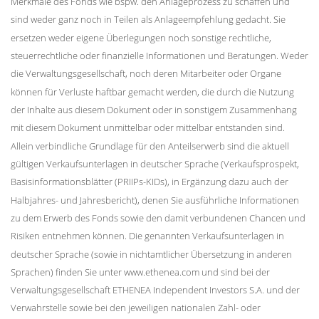
Merkmale des Fonds wie bspw. den Anlageprozess zu schaffen und
sind weder ganz noch in Teilen als Anlageempfehlung gedacht. Sie
ersetzen weder eigene Überlegungen noch sonstige rechtliche,
steuerrechtliche oder finanzielle Informationen und Beratungen. Weder
die Verwaltungsgesellschaft, noch deren Mitarbeiter oder Organe
können für Verluste haftbar gemacht werden, die durch die Nutzung
der Inhalte aus diesem Dokument oder in sonstigem Zusammenhang
mit diesem Dokument unmittelbar oder mittelbar entstanden sind.
Allein verbindliche Grundlage für den Anteilserwerb sind die aktuell
gültigen Verkaufsunterlagen in deutscher Sprache (Verkaufsprospekt,
Basisinformationsblätter (PRIIPs-KIDs), in Ergänzung dazu auch der
Halbjahres- und Jahresbericht), denen Sie ausführliche Informationen
zu dem Erwerb des Fonds sowie den damit verbundenen Chancen und
Risiken entnehmen können. Die genannten Verkaufsunterlagen in
deutscher Sprache (sowie in nichtamtlicher Übersetzung in anderen
Sprachen) finden Sie unter www.ethenea.com und sind bei der
Verwaltungsgesellschaft ETHENEA Independent Investors S.A. und der
Verwahrstelle sowie bei den jeweiligen nationalen Zahl- oder