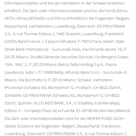
Informationsstellen und bei der Vertreterin in der Schweiz kostenlos
erhältlich. Die Zahl- oder Informationsstellen sind für die Fonds Ethna-
AKTIV, Ethna-DEFENSIV und Ethna-DYNAMISCH die Folgenden: Belgien,
Deutschland, Liechtenstein, Luxemburg, Österreich: DZ PRIVATBANK
S.A., 4, rue Thomas Edison, L-1445 Strassen, Luxemburg; Frankreich:
CACEIS Bank France, 1-3 place Valhubert, F-75013 Paris; Italien: State
Street Bank International – Succursale Italia, Via Ferrante Aporti, 10, IT-
20125 Milano; Société Génerale Securities Services, Via Benigno Crespi,
19/A - MAC 2, IT-20123 Milano; Banca Sella Holding S.p.A., Piazza
Gaudenzio Sella 1, IT-13900 Biella; Allfunds Bank S.A.U – Succursale di
Milano, Via Bocchetto 6, IT-20123 Milano; Schweiz: Vertreterin:
IPConcept (Schweiz) AG, Münsterhof 12, Postfach, CH-8022 Zürich;
Zahlstelle: DZ PRIVATBANK (Schweiz) AG, Münsterhof 12, CH-8022
Zürich; Spanien: ALLFUNDS BANK, S.A., C/ Estafeta, 6 (la Moraleja),
Edificio 3 – Complejo Plaza de la Fuente, ES-28109 Alcobendas (Madrid).
Die Zahl- oder Informationsstellen sind für die HESPER FUND, SICAV –
Global Solutions die Folgenden: Belgien, Deutschland, Frankreich,
Luxemburg, Österreich: DZ PRIVATBANK S.A., 4, rue Thomas Edison, L-