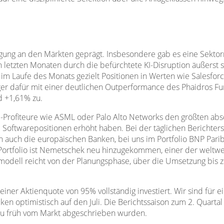
egung an den Märkten geprägt. Insbesondere gab es eine Sektor
n letzten Monaten durch die befürchtete KI-Disruption äußerst 
ir im Laufe des Monats gezielt Positionen in Werten wie Sales
ger dafür mit einer deutlichen Outperformance des Phaidros F
d +1,61% zu.
KI-Profiteure wie ASML oder Palo Alto Networks den größten absol
 Softwarepositionen erhöht haben. Bei der täglichen Berichters
en auch die europäischen Banken, bei uns im Portfolio BNP Par
Portfolio ist Nemetschek neu hinzugekommen, einer der weltwe
tsmodell reicht von der Planungsphase, über die Umsetzung bis
iner Aktienquote von 95% vollständig investiert. Wir sind für 
ken optimistisch auf den Juli. Die Berichtssaison zum 2. Quartal
zu früh vom Markt abgeschrieben wurden.