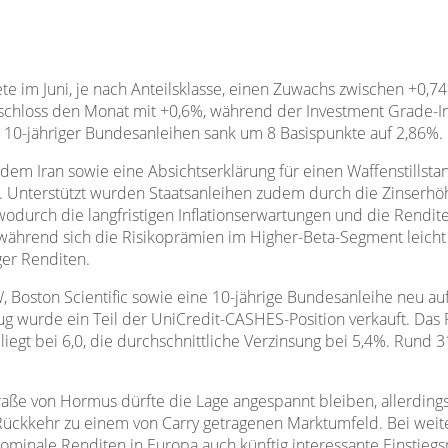
te im Juni, je nach Anteilsklasse, einen Zuwachs zwischen +0,
 schloss den Monat mit +0,6%, während der Investment Grade-
e 10-jähriger Bundesanleihen sank um 8 Basispunkte auf 2,86%.
 dem Iran sowie eine Absichtserklärung für einen Waffenstills
n. Unterstützt wurden Staatsanleihen zudem durch die Zinserhö
durch die langfristigen Inflationserwartungen und die Rendite
, während sich die Risikoprämien im Higher-Beta-Segment leicht
ger Renditen.
, Boston Scientific sowie eine 10-jährige Bundesanleihe neu 
 wurde ein Teil der UniCredit-CASHES-Position verkauft. Das Por
iegt bei 6,0, die durchschnittliche Verzinsung bei 5,4%. Rund 31
raße von Hormus dürfte die Lage angespannt bleiben, allerdin
Rückkehr zu einem von Carry getragenen Marktumfeld. Bei weite
nominale Renditen in Europa auch künftig interessante Einstieg