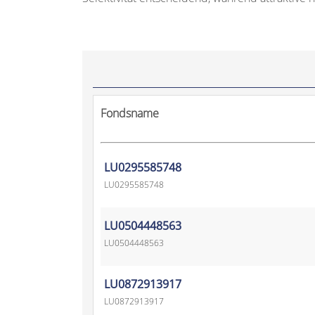
Fondsname
LU0295585748
LU0295585748
LU0504448563
LU0504448563
LU0872913917
LU0872913917