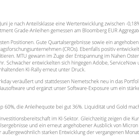
Juni je nach Anteilsklasse eine Wertentwicklung zwischen -0,1
estment Grade-Anleihen gemessen am Bloomberg EUR Aggregate
rksten Positionen. Gute Quartalsergebnisse sowie ein angehoben
gsforschungsunternehmen (CROs). Ebenfalls positiv entwickel
profitieren. MTU gewann im Zuge der Entspannung im Nahen Ost
ehr. Schwächer entwickelten sich hingegen Adobe, ServiceNow 
nhaltenden KI-Rally erneut unter Druck.
orkday veräußert und stattdessen Nemetschek neu in das Port
ausoftware und ergänzt unser Software-Exposure um ein stärker
p 60%, die Anleihequote bei gut 36%. Liquidität und Gold mac
Investitionsbereitschaft im KI-Sektor. Gleichzeitig zeigen die K
sergebnisse und ein erneut angehobener Ausblick von Micron 
er außergewöhnlich starken Entwicklung der vergangenen Monate