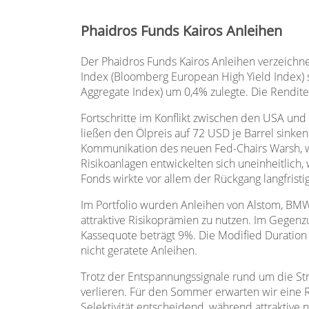
Phaidros Funds Kairos Anleihen
Der Phaidros Funds Kairos Anleihen verzeichne
Index (Bloomberg European High Yield Index)
Aggregate Index) um 0,4% zulegte. Die Rendit
Fortschritte im Konflikt zwischen den USA und
ließen den Ölpreis auf 72 USD je Barrel sinke
Kommunikation des neuen Fed-Chairs Warsh, wo
Risikoanlagen entwickelten sich uneinheitlich
Fonds wirkte vor allem der Rückgang langfristi
Im Portfolio wurden Anleihen von Alstom, BMW
attraktive Risikoprämien zu nutzen. Im Gegenzug
Kassequote beträgt 9%. Die Modified Duration l
nicht geratete Anleihen.
Trotz der Entspannungssignale rund um die St
verlieren. Für den Sommer erwarten wir eine 
Selektivität entscheidend, während attraktive 