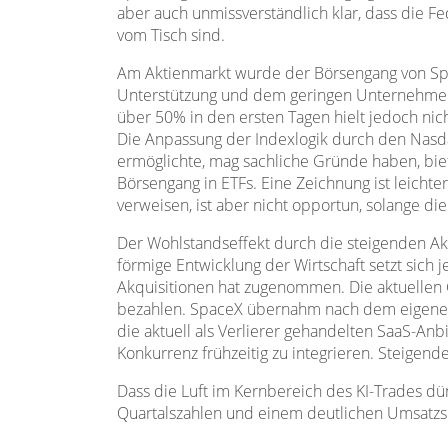
aber auch unmissverständlich klar, dass die F
vom Tisch sind.
Am Aktienmarkt wurde der Börsengang von Space
Unterstützung und dem geringen Unternehmensa
über 50% in den ersten Tagen hielt jedoch nic
Die Anpassung der Indexlogik durch den Nasda
ermöglichte, mag sachliche Gründe haben, biet
Börsengang in ETFs. Eine Zeichnung ist leichte
verweisen, ist aber nicht opportun, solange di
Der Wohlstandseffekt durch die steigenden Akt
förmige Entwicklung der Wirtschaft setzt sich 
Akquisitionen hat zugenommen. Die aktuellen
bezahlen. SpaceX übernahm nach dem eigenen
die aktuell als Verlierer gehandelten SaaS-An
Konkurrenz frühzeitig zu integrieren. Steigend
Dass die Luft im Kernbereich des KI-Trades dü
Quartalszahlen und einem deutlichen Umsatzspr