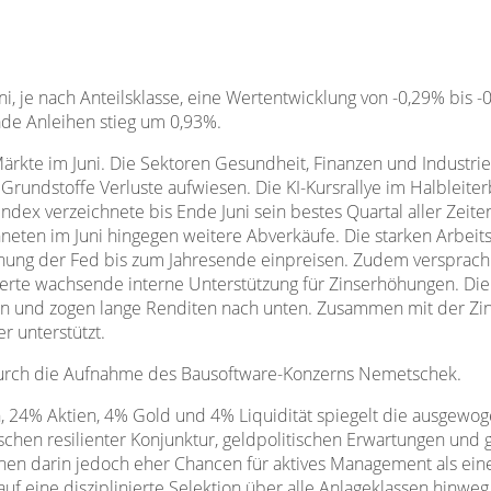
ni, je nach Anteilsklasse, eine Wertentwicklung von -0,29% bis 
de Anleihen stieg um 0,93%.
ärkte im Juni. Die Sektoren Gesundheit, Finanzen und Industr
Grundstoffe Verluste aufwiesen. Die KI-Kursrallye im Halbleit
dex verzeichnete bis Ende Juni sein bestes Quartal aller Zeit
neten im Juni hingegen weitere Abverkäufe. Die starken Arbeits
ung der Fed bis zum Jahresende einpreisen. Zudem versprach 
sierte wachsende interne Unterstützung für Zinserhöhungen. Die 
inken und zogen lange Renditen nach unten. Zusammen mit der 
r unterstützt.
 durch die Aufnahme des Bausoftware-Konzerns Nemetschek.
en, 24% Aktien, 4% Gold und 4% Liquidität spiegelt die ausgew
hen resilienter Konjunktur, geldpolitischen Erwartungen und ge
hen darin jedoch eher Chancen für aktives Management als ei
f eine disziplinierte Selektion über alle Anlageklassen hinweg