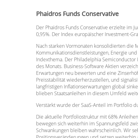
Phaidros Funds Conservative
Der Phaidros Funds Conservative erzielte im Ju
0,95%. Der Index europäischer Investment-Gra
Nach starken Vormonaten konsolidierten die M
Kommunikationsdienstleistungen, Energie und 
Indexthema. Der Philadelphia Semiconductor In
des Monats. Business-Software Aktien verzeich
Erwartungen neu bewerten und eine Zinserhöh
Preisstabilität wiederherzustellen, und signali
langfristigen Inflationserwartungen global s
blieben Staatsanleihen in diesem Umfeld weite
Verstärkt wurde der SaaS-Anteil im Portfolio
Die aktuelle Portfoliostruktur mit 68% Anleih
bewegen sich weiterhin im Spannungsfeld zwisc
Schwankungen bleiben wahrscheinlich. Wir se
Positionsveränderungen und setzen weiterhin au