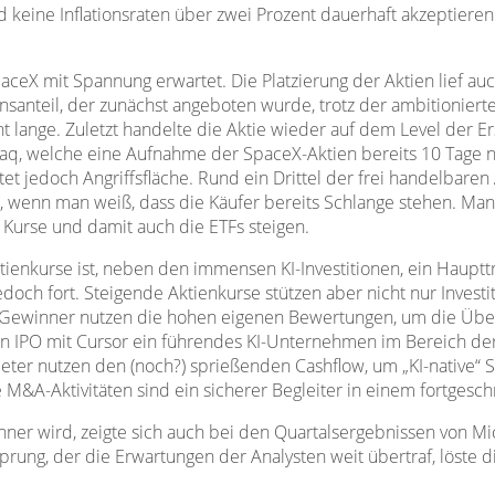
ed keine Inflationsraten über zwei Prozent dauerhaft akzeptier
X mit Spannung erwartet. Die Platzierung der Aktien lief auch 
nteil, der zunächst angeboten wurde, trotz der ambitionierte
ht lange. Zuletzt handelte die Aktie wieder auf dem Level der E
q, welche eine Aufnahme der SpaceX-Aktien bereits 10 Tage n
et jedoch Angriffsfläche. Rund ein Drittel der frei handelbare
r, wenn man weiß, dass die Käufer bereits Schlange stehen. Man
e Kurse und damit auch die ETFs steigen.
ienkurse ist, neben den immensen KI-Investitionen, ein Haupttr
jedoch fort. Steigende Aktienkurse stützen aber nicht nur Inve
 Gewinner nutzen die hohen eigenen Bewertungen, um die Über
 IPO mit Cursor ein führendes KI-Unternehmen im Bereich de
bieter nutzen den (noch?) sprießenden Cashflow, um „KI-native“
e M&A-Aktivitäten sind ein sicherer Begleiter in einem fortgesch
nner wird, zeigte sich auch bei den Quartalsergebnissen von M
ung, der die Erwartungen der Analysten weit übertraf, löste d