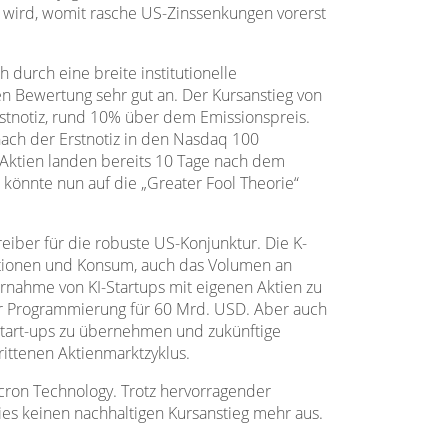
en wird, womit rasche US-Zinssenkungen vorerst
durch eine breite institutionelle
n Bewertung sehr gut an. Der Kursanstieg von
rstnotiz, rund 10% über dem Emissionspreis.
ach der Erstnotiz in den Nasdaq 100
n Aktien landen bereits 10 Tage nach dem
 könnte nun auf die „Greater Fool Theorie“
eiber für die robuste US-Konjunktur. Die K-
stitionen und Konsum, auch das Volumen an
nahme von KI-Startups mit eigenen Aktien zu
r Programmierung für 60 Mrd. USD. Aber auch
 Start-ups zu übernehmen und zukünftige
rittenen Aktienmarktzyklus.
icron Technology. Trotz hervorragender
ies keinen nachhaltigen Kursanstieg mehr aus.