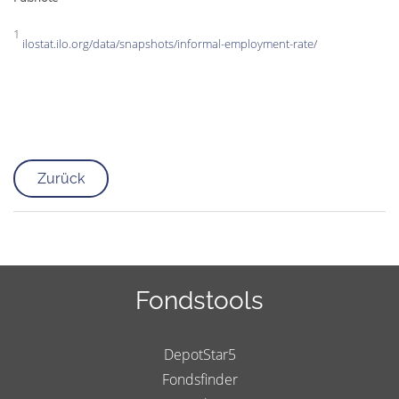
1
ilostat.ilo.org/data/snapshots/informal-employment-rate/
Zurück
Fondstools
DepotStar5
Fondsfinder