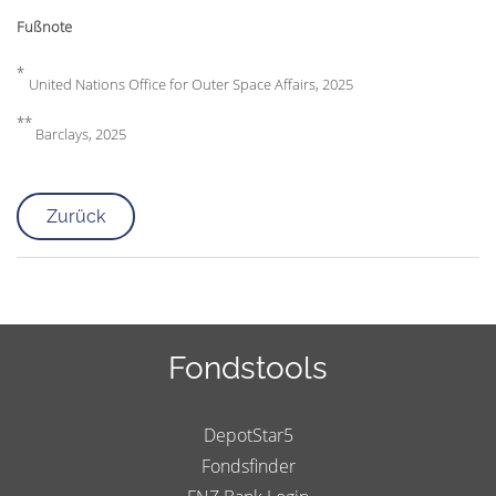
Fußnote
*
United Nations Office for Outer Space Affairs, 2025
**
Barclays, 2025
Zurück
Fondstools
DepotStar5
Fondsfinder