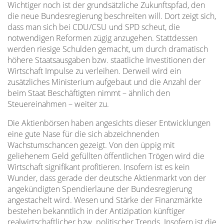
Wichtiger noch ist der grundsätzliche Zukunftspfad, den
die neue Bundesregierung beschreiten will. Dort zeigt sich,
dass man sich bei CDU/CSU und SPD scheut, die
notwendigen Reformen zügig anzugehen. Stattdessen
werden riesige Schulden gemacht, um durch dramatisch
höhere Staatsausgaben bzw. staatliche Investitionen der
Wirtschaft Impulse zu verleihen. Derweil wird ein
zusätzliches Ministerium aufgebaut und die Anzahl der
beim Staat Beschäftigten nimmt – ähnlich den
Steuereinahmen – weiter zu.
Die Aktienbörsen haben angesichts dieser Entwicklungen
eine gute Nase für die sich abzeichnenden
Wachstumschancen gezeigt. Von den üppig mit
geliehenem Geld gefüllten öffentlichen Trögen wird die
Wirtschaft signifikant profitieren. Insofern ist es kein
Wunder, dass gerade der deutsche Aktienmarkt von der
angekündigten Spendierlaune der Bundesregierung
angestachelt wird. Wesen und Stärke der Finanzmärkte
bestehen bekanntlich in der Antizipation künftiger
realwirtschaftlicher bzw. politischer Trends. Insofern ist die