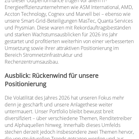
Zu dieser Outperformance trugen vor allem IT-
Energieeffizienzunternehmen wie ASM International, AMD,
Accton Technology, Cognex und Marvell bei – ebenso wie
unsere Smart-Grid-Beteiligungen MasTec, Quanta Services
und Prysmian. Diese waren mit Rekordauftragsbeständen
und starken Wachstumsausblicken für 2026 ins Jahr
gestartet und profitierten weiterhin von einer verbesserten
Umsetzung sowie ihrer attraktiven Positionierung im
Bereich Stromnetzinfrastruktur und
Rechenzentrumsausbau.
Ausblick: Rückenwind für unsere
Positionierung
Die Volatilität des Jahres 2026 hat unseren Fokus mehr
denn je geschärft und unsere Anlagethese weiter
untermauert. Unser Portfolio bleibt bewusst breit
diversifiziert – über verschiedene Themen, Renditetreiber
und Alphaquellen hinweg. Innerhalb dieses Umfelds
stechen derzeit jedoch insbesondere zwei Themen hervor,
die von strukturellen Trends getragen werden und aus