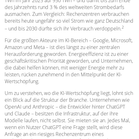
TWh im Jahr 2025 auf 950 TWh – und damit bis zum Ende
des Jahrzehnts rund 3 % des weltweiten Strombedarfs
ausmachen. Zum Vergleich: Rechenzentren verbrauchen
bereits heute ungefähr so viel Strom wie ganz Deutschland
2
– und bis 2030 dürfte sich ihr Verbrauch verdoppeln.
Für die größten Akteure im KI-Bereich – Google, Microsoft,
Amazon und Meta – ist dies längst zu einer zentralen
Herausforderung geworden. Energieeffizienz ist zu einer
geschäftskritischen Priorität geworden, und Unternehmen,
die dabei helfen können, mit weniger Energie mehr zu
leisten, rücken zunehmend in den Mittelpunkt der KI-
Wertschöpfung.
Um zu verstehen, wo die KI-Wertschöpfung liegt, lohnt sich
ein Blick auf die Struktur der Branche. Unternehmen wie
OpenAI und Anthropic – die Entwickler hinter ChatGPT
und Claude – besitzen die Infrastruktur, auf der ihre
Modelle laufen, nicht selbst. Sie mieten sie an. Jedes Mal,
wenn ein Nutzer ChatGPT eine Frage stellt, wird diese
Anfrage an ein riesiges Rechenzentrum eines