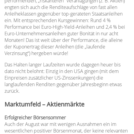
performenden, „riskanteren“ Veranlagungen (z. B. Aktien)
engten sich auch die Renditeaufschläge von fast allen
Anleiheklassen gegenüber top-gerateten Staatsanleihen
ein. Mit entsprechenden Kursgewinnen: Rund 4 %
Performance bei Euro-High-Yield-Anleihen und 2,4 % bei
Euro-Unternehmensanleihen guter Bonität in nur acht
Monaten! Das ist weit über der Performance, die alleine
der Kuponertrag dieser Anleihen (die „laufende
Verzinsung“) hergeben würde!
Das Halten langer Laufzeiten wurde dagegen heuer bis
dato nicht belohnt: Einzig in den USA gingen (mit dem
Einpreisen zusätzlicher US-Zinssenkungen) die
langlaufenden Renditen gegenüber Jahresbeginn etwas
zurück.
Marktumfeld – Aktienmärkte
Erfolgreicher Börsensommer
Auch der August war mit wenigen Ausnahmen ein im
wesentlichen positiver Börsenmonat, der keine relevanten