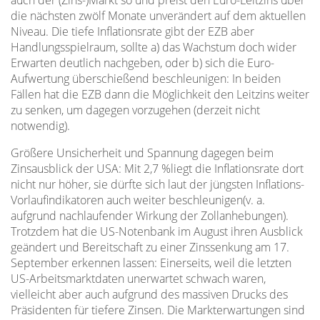
auch der (Zins-)Markt so und preist den Euro-Leitzins über
die nächsten zwölf Monate unverändert auf dem aktuellen
Niveau. Die tiefe Inflationsrate gibt der EZB aber
Handlungsspielraum, sollte a) das Wachstum doch wider
Erwarten deutlich nachgeben, oder b) sich die Euro-
Aufwertung überschießend beschleunigen: In beiden
Fällen hat die EZB dann die Möglichkeit den Leitzins weiter
zu senken, um dagegen vorzugehen (derzeit nicht
notwendig).
Größere Unsicherheit und Spannung dagegen beim
Zinsausblick der USA: Mit 2,7 %liegt die Inflationsrate dort
nicht nur höher, sie dürfte sich laut der jüngsten Inflations-
Vorlaufindikatoren auch weiter beschleunigen(v. a.
aufgrund nachlaufender Wirkung der Zollanhebungen).
Trotzdem hat die US-Notenbank im August ihren Ausblick
geändert und Bereitschaft zu einer Zinssenkung am 17.
September erkennen lassen: Einerseits, weil die letzten
US-Arbeitsmarktdaten unerwartet schwach waren,
vielleicht aber auch aufgrund des massiven Drucks des
Präsidenten für tiefere Zinsen. Die Markterwartungen sind