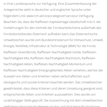
in ihrer Landessprache zur Verfügung. Eine Zusammenfassung der
Anlegerrechte steht in deutscher und englischer Sprache unter
folgendem Link: www.rcm.at/corporategovernancezur Verfügung.
Beachten Sie, dass die Raiffeisen Kapitalanlage-Gesellschaft m.b.H. die
Vorkehrungen für den Vertrieb der Fondsanteilscheine außerhalb des
Fondsdomizillandes Österreich aufheben kann.Das Österreichische
Umweltzeichen wurde vom Bundesministerium für Klimaschutz, Umwelt,
Energie, Mobilität, Infrastruktur & Technologie (BMK) für die Fonds
Raiffeisen-GreenBonds, Raiffeisen-Nachhaltigkeit-Solide, Raiffeisen-
Nachhaltigkeit-Mix, Raiffeisen-Nachhaltigkeit-Wachstum, Raiffeisen-
Nachhaltigkeit-Aktien, Raiffeisen-Nachhaltigkeit-Momentum und
Raiffeisen-Nachhaltigkeit-EmergingMarkets-Aktien verliehen, weil bei der
Auswahl von Aktien und Anleihen neben wirtschaftlichen auch
ökologische und soziale Kriterien beachtet werden. Das Umweltzeichen
gewährleistet, dass diese Kriterien und deren Umsetzung geeignet sind,
entsprechende Aktien und Anleihen auszuwählen. Dies wurde von
unabhängiger Stelle geprüft. Die Auszeichnung mit dem Umweltzeichen
stellt keine ökonomische Bewertung dar und lässt keine Rückschlüsse