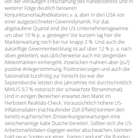
von der vorläufigen Entschärfung des Handelsstreits und in
weiterer Folge deutlich besseren
Konjunkturvorlaufindikatoren, v. a. aber in den USA von
einer ausgezeichneten Gewinndynamik: Für das
abgelaufene Quartal sind die US-Unternehmensgewinne
um über 10 % p. a. gestiegen! Vor kurzem lag hier die
Markterwartung noch bei nur knapp 2 %. Und auch die
zukünftige Gewinnentwicklung ist auf über 12 % p. a. nach
oben geklettert, was üblicherweise auch mit steigenden
Aktienmärkten einhergeht. Inzwischen mahnen aber (zu?)
positive Anlegerstimmung, Positionierungen und auch die
Saisonalität kurzfristig zur Vorsicht (so war der
Septemberdie letzten drei Jahrzehnte mit durchschnittlich
MINUS 0,7 % notorisch der schwächste Börsenmonat).
Und in einigen Bereichen erwartet den Markt im
Herbstein Realitäts-Check: Voraussichtlich höhere US-
Inflationsdaten (nachlaufender Zoll-Effekt) könnten den
bereits euphorischen Zinssenkungserwartungen eine
zwischenzeitige kalte Dusche bereiten. Sollten sich die US-
Arbeitsmarktdaten dagegen weiter abschwächen, könnten
bald neue Sorgen vor einer „harten Landung“ die Runden