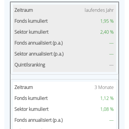
laufendes Jahr
1,95 %
2,40 %
—
—
—
3 Monate
1,12 %
1,08 %
—