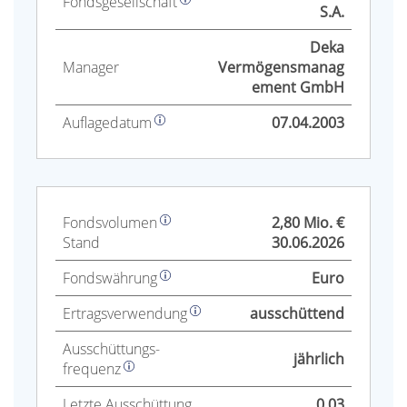
Fonds­gesellschaft
S.A.
Deka
Manager
Vermögensmanag
ement GmbH
Auflage­datum
07.04.2003
Fonds­volumen
2,80 Mio. €
Stand
30.06.2026
Fonds­währung
Euro
Ertrags­verwendung
ausschüttend
Aus­schüttungs­
jährlich
frequenz
Letzte Aus­schüttung
0.03