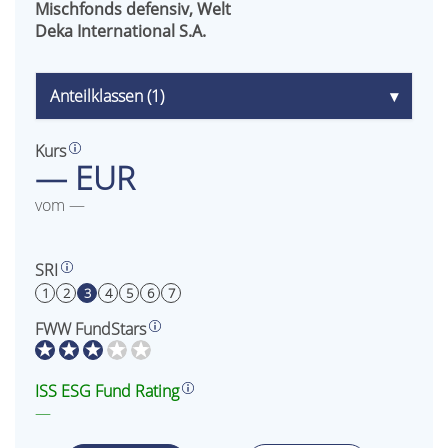
Mischfonds defensiv, Welt
Deka International S.A.
Anteilklassen (1)
▾
Kurs
— EUR
vom —
SRI
1
2
3
4
5
6
7
FWW FundStars
ISS ESG Fund Rating
—