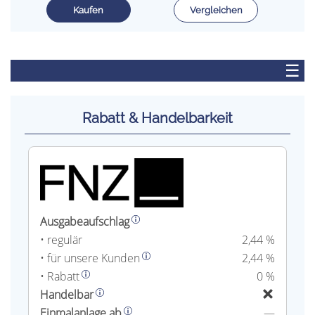
Kaufen
Vergleichen
☰
Rabatt & Handelbarkeit
Ausgabeaufschlag
• regulär
2,44 %
• für unsere Kunden
2,44 %
• Rabatt
0 %
Handelbar
Einmalanlage ab
—