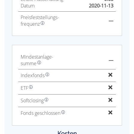
Datum
2020-11-13
Preis­fest­stellungs­
—
frequenz
Mindest­anlage­
—
summe
Index­fonds
ETF
Soft­closing
Fonds geschlossen
Kosten